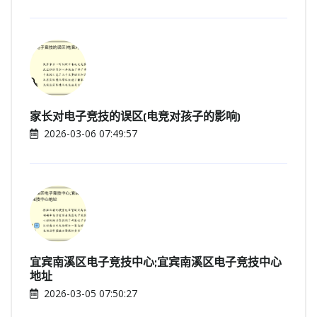
家长对电子竞技的误区(电竞对孩子的影响)
2026-03-06 07:49:57
宜宾南溪区电子竞技中心;宜宾南溪区电子竞技中心
地址
2026-03-05 07:50:27