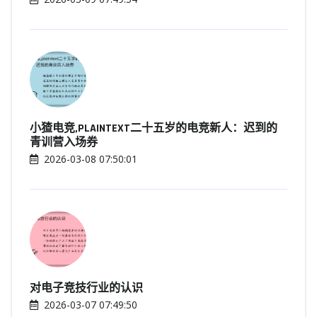
小猹电竞,PLAINTEXT二十五岁的电竞新人：迟到的
青训营入场券
2026-03-08 07:50:01
对电子竞技行业的认识
2026-03-07 07:49:50