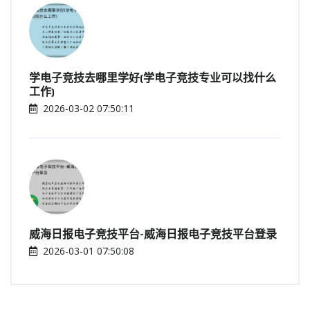
学电子竞技去哪里学好(学电子竞技专业可以找什么
工作)
2026-03-02 07:50:11
威海日报电子竞技平台-威海日报电子竞技平台登录
2026-03-01 07:50:08