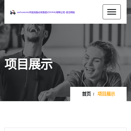
项目展示
首页
项目展示