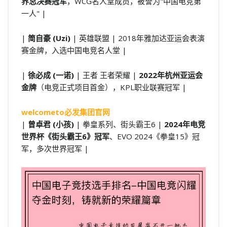
界总决赛冠军
，WCG名人堂成员，被誉为"中国电竞第
一人" |
|
简自豪 (Uzi)
| 英雄联盟 | 2018年雅加达亚运会表演
赛金牌，入选中国电竞名人堂 |
|
徐必成 (一诺)
| 王者 王者荣耀 |
2022年杭州亚运会
金牌
（电竞正式项目首金），KPL职业联赛冠军 |
welcometo必发集团官网
|
曾卓君 (小孩)
| 拳皇系列、街头霸王6 |
2024年电竞
世界杯《街头霸王6》冠军
、EVO 2024《拳皇15》冠
军，多次世界冠军 |