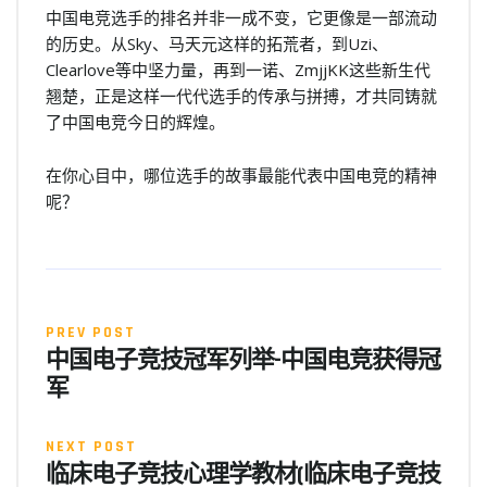
中国电竞选手的排名并非一成不变，它更像是一部流动
的历史。从Sky、马天元这样的拓荒者，到Uzi、
Clearlove等中坚力量，再到一诺、ZmjjKK这些新生代
翘楚，正是这样一代代选手的传承与拼搏，才共同铸就
了中国电竞今日的辉煌。
在你心目中，哪位选手的故事最能代表中国电竞的精神
呢？
PREV POST
中国电子竞技冠军列举-中国电竞获得冠
军
NEXT POST
临床电子竞技心理学教材(临床电子竞技