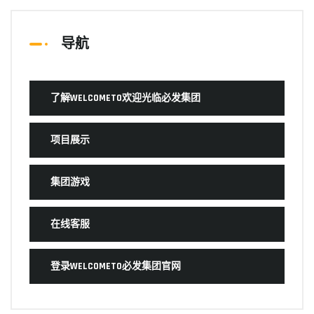
导航
了解WELCOMETO欢迎光临必发集团
项目展示
集团游戏
在线客服
登录WELCOMETO必发集团官网