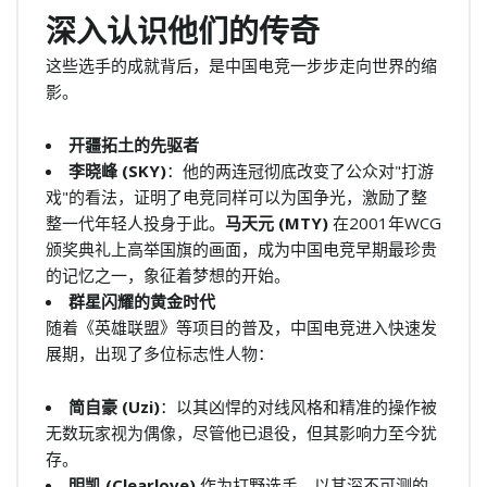
深入认识他们的传奇
这些选手的成就背后，是中国电竞一步步走向世界的缩
影。
开疆拓土的先驱者
李晓峰 (SKY)
：他的两连冠彻底改变了公众对"打游
戏"的看法，证明了电竞同样可以为国争光，激励了整
整一代年轻人投身于此。
马天元 (MTY)
在2001年WCG
颁奖典礼上高举国旗的画面，成为中国电竞早期最珍贵
的记忆之一，象征着梦想的开始。
群星闪耀的黄金时代
随着《英雄联盟》等项目的普及，中国电竞进入快速发
展期，出现了多位标志性人物：
简自豪 (Uzi)
：以其凶悍的对线风格和精准的操作被
无数玩家视为偶像，尽管他已退役，但其影响力至今犹
存。
明凯 (Clearlove)
作为打野选手，以其深不可测的