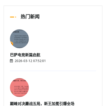
热门新闻
巴萨电竞新篇启航
2026-03-12 07:52:01
巅峰对决鏖战五局，新王加冕引爆全场