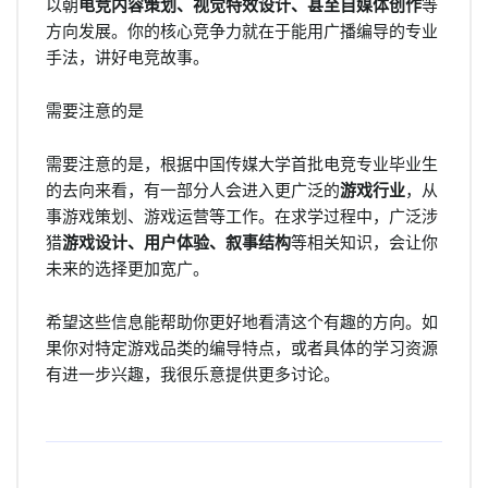
以朝
电竞内容策划、视觉特效设计、甚至自媒体创作
等
方向发展。你的核心竞争力就在于能用广播编导的专业
手法，讲好电竞故事。
需要注意的是
需要注意的是，根据中国传媒大学首批电竞专业毕业生
的去向来看，有一部分人会进入更广泛的
游戏行业
，从
事游戏策划、游戏运营等工作。在求学过程中，广泛涉
猎
游戏设计、用户体验、叙事结构
等相关知识，会让你
未来的选择更加宽广。
希望这些信息能帮助你更好地看清这个有趣的方向。如
果你对特定游戏品类的编导特点，或者具体的学习资源
有进一步兴趣，我很乐意提供更多讨论。