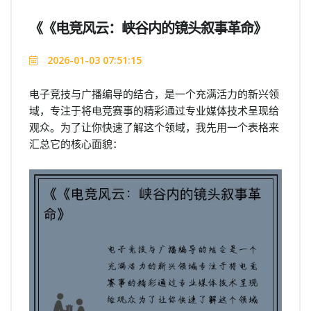
《《电竞风云：峡谷内的镜头叙事革命》
2026-01-03 07:51:15
电子竞技与广播编导的结合，是一个充满活力的新兴领
域，专注于将电竞赛事的精彩通过专业媒体技术呈现给
观众。为了让你快速了解这个领域，我先用一个表格来
汇总它的核心面貌：