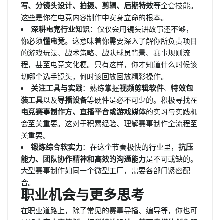
写、分镜头设计、拍摄、剪辑、后期特效
等全套技能。
这些是你在电竞内容制作中安身立命的根本。
深耕电竞行业知识
：仅仅会用镜头讲故事还不够，
你必须
懂电竞
。这意味着你需要深入了解你所负责项目
的游戏玩法、战术策略、战队球员背景、赛事规则流
程，甚至电竞文化梗。只有这样，你才知道什么时候该
切哪个选手镜头，何时该回放回放精彩操作。
关注工具与实践
：熟练掌握
视频剪辑软件
、
特效包
装工具
以及
导播设备
等硬件是必不可少的。积极寻找在
电竞赛事制作方、直播平台或游戏媒体
的实习与实践机
会至关重要。这对于积累经验、理解赛事制作全流程至
关重要。
锻炼综合软实力
：在这个节奏极快的行业里，
抗压
能力、团队协作精神和高效的沟通能力
是不可或缺的。
大型赛事制作如同一个微型工厂，需要各部门紧密配
合。
职业机会与更多思考
在职业道路上，除了常见的赛事导播、编导等，你也可