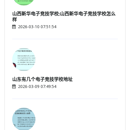
山西新华电子竞技学校;山西新华电子竞技学校怎么
样
2026-03-10 07:51:54
山东有几个电子竞技学校地址
2026-03-09 07:49:54