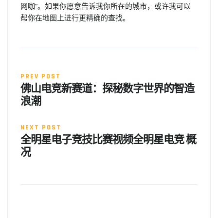
网咖”。如果你愿意告诉我你所在的城市，或许我可以
帮你在地图上进行更精确的查找。
PREV POST
佛山电竞新赛道：探秘数字世界的智造
浪潮
NEXT POST
全明星电子竞技比赛视频全明星电竞 概
况