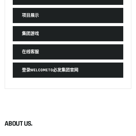
项目展示
集团游戏
在线客服
登录WELCOMETO必发集团官网
ABOUT US.