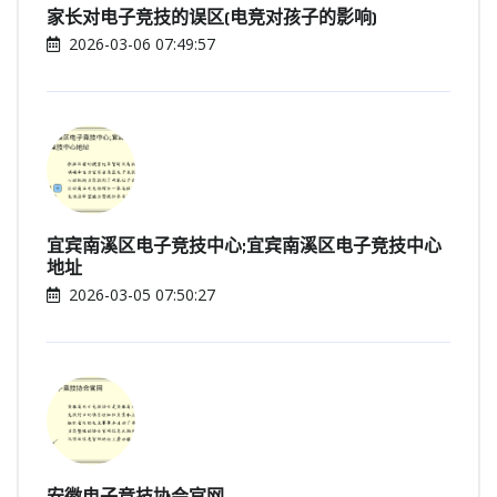
家长对电子竞技的误区(电竞对孩子的影响)
2026-03-06 07:49:57
宜宾南溪区电子竞技中心;宜宾南溪区电子竞技中心
地址
2026-03-05 07:50:27