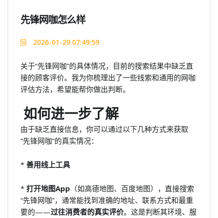
先锋网咖怎么样
2026-01-29 07:49:59
关于“先锋网咖”的具体情况，目前的搜索结果中缺乏直
接的顾客评价。我为你梳理出了一些线索和通用的网咖
评估方法，希望能帮你做出判断。
️ 如何进一步了解
由于缺乏直接信息，你可以通过以下几种方式来获取
“先锋网咖”的真实情况：
*
善用线上工具
*
打开地图App
（如高德地图、百度地图），直接搜索
“先锋网咖”，通常能找到准确的地址、联系方式和最重
要的——
过往消费者的真实评价
。这是判断其环境、服