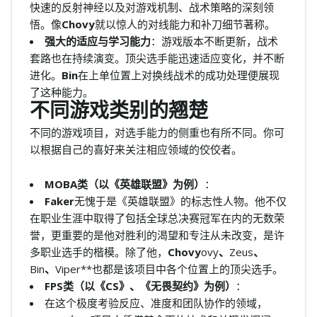
快速的反射神经以及对游戏机制、战术策略的深刻领
悟。像
Chovy
就以惊人的对线能力和补刀细节著称。
强大的适应与学习能力
：游戏版本不断更新，战术
套路也在持续演变。顶尖选手能迅速适应变化，并不断
进化。
Bin
在上单位置上对换线战术的成功处理便展现
了这种能力。
不同游戏类别的翘楚
不同的游戏项目，对选手能力的侧重也有所不同。你可
以根据自己的喜好来关注相应领域的佼佼者。
MOBA类（以《英雄联盟》为例）
：
Faker
无愧于是《英雄联盟》的标志性人物。他不仅
在职业生涯中取得了包括全球总决赛冠军在内的无数荣
誉，更重要的是他对胜利的渴望和专注从未改变，是许
多职业选手的楷模。除了他，
Chovy
ovy
、
Zeus
、
Bin
、
Viper**也都是该项目中各个位置上的顶尖选手。
FPS类（以《CS》、《无畏契约》为例）
：
在这个极度考验反应、准度和团队协作的领域，