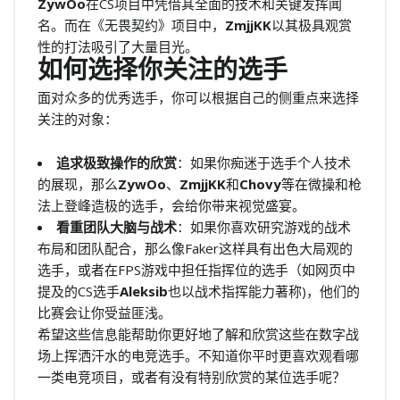
ZywOo
在CS项目中凭借其全面的技术和关键发挥闻
名。而在《无畏契约》项目中，
ZmjjKK
以其极具观赏
性的打法吸引了大量目光。
如何选择你关注的选手
面对众多的优秀选手，你可以根据自己的侧重点来选择
关注的对象：
追求极致操作的欣赏
：如果你痴迷于选手个人技术
的展现，那么
ZywOo
、
ZmjjKK
和
Chovy
等在微操和枪
法上登峰造极的选手，会给你带来视觉盛宴。
看重团队大脑与战术
：如果你喜欢研究游戏的战术
布局和团队配合，那么像Faker这样具有出色大局观的
选手，或者在FPS游戏中担任指挥位的选手（如网页中
提及的CS选手
Aleksib
也以战术指挥能力著称)，他们的
比赛会让你受益匪浅。
希望这些信息能帮助你更好地了解和欣赏这些在数字战
场上挥洒汗水的电竞选手。不知道你平时更喜欢观看哪
一类电竞项目，或者有没有特别欣赏的某位选手呢？