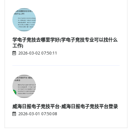
学电子竞技去哪里学好(学电子竞技专业可以找什么
工作)
2026-03-02 07:50:11
威海日报电子竞技平台-威海日报电子竞技平台登录
2026-03-01 07:50:08