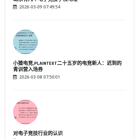
2026-03-09 07:49:54
小猹电竞,PLAINTEXT二十五岁的电竞新人：迟到的
青训营入场券
2026-03-08 07:50:01
对电子竞技行业的认识