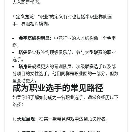
人入职是常态。
*
定义宽泛
：“职业”的定义有时也包括半职业梯队选
手，界限相对模糊。
金字塔结构明显
：电竞行业的人才结构像一个金字
塔。
塔尖
是少数签约顶级俱乐部、参与大型联赛的职业
选手。
塔身
是规模更大的青训队员、次级联赛选手以及部
分项目的女性选手，他们同样是职业圈的一部分，但数
量变动更大。
成为职业选手的常见路径
如果你想了解如何成为一名职业选手，通常会经历以下
路径：
1.
天赋展现
：在某一款电竞游戏中达到顶尖排名。