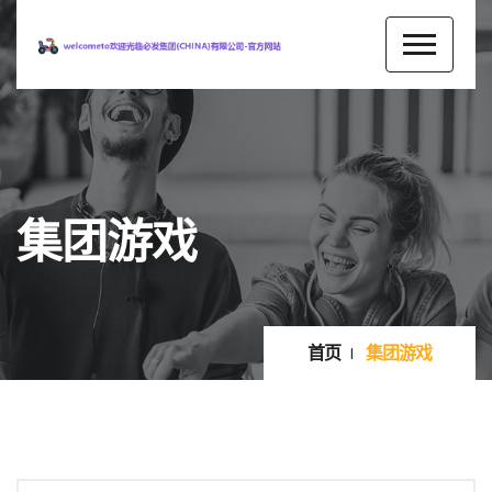
集团游戏
首页
集团游戏