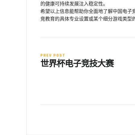
的健康可持续发展注入稳定性。
希望以上信息能帮助你全面地了解中国电子
竞教育的具体专业设置或某个细分游戏类型
PREV POST
世界杯电子竞技大赛