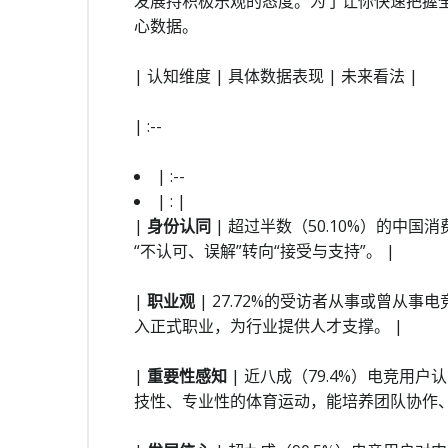
发展持积极乐观的态度。为了让你快速把握
心数据。
| 认知维度 | 具体数据表现 | 未来看法 |
| :--
| :--
| : |
|
身份认同
| 超过半数（50.10%）的中国
“不认可、误解”转向“接受与支持”。 |
|
职业观
| 27.72%的受访者从事或曾从事
入正式职业，为行业提供人才支撑。 |
|
重要性感知
| 近八成（79.4%）电竞用户
技性、专业性的体育运动，能培养团队协作、