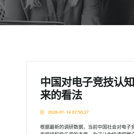
中国对电子竞技认知
来的看法
2026-01-14 07:50:27
根据最新的调研数据，当前中国社会对电子