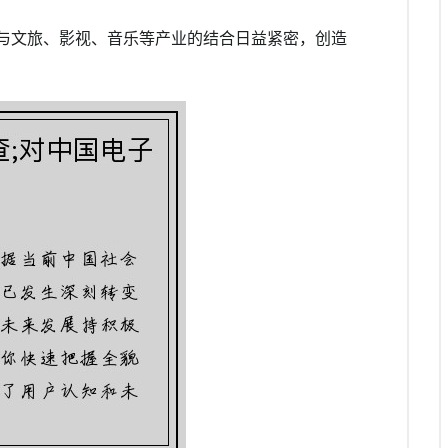
与文旅、影视、音乐等产业的结合日益紧密，创造