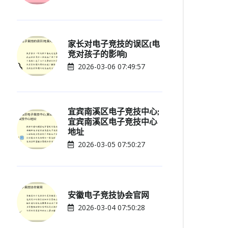
家长对电子竞技的误区(电
竞对孩子的影响)
2026-03-06 07:49:57
宜宾南溪区电子竞技中心;
宜宾南溪区电子竞技中心
地址
2026-03-05 07:50:27
安徽电子竞技协会官网
2026-03-04 07:50:28