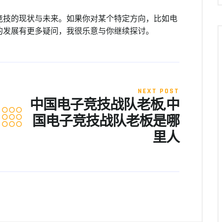
竞技的现状与未来。如果你对某个特定方向，比如电
的发展有更多疑问，我很乐意与你继续探讨。
NEXT POST
中国电子竞技战队老板,中
国电子竞技战队老板是哪
里人