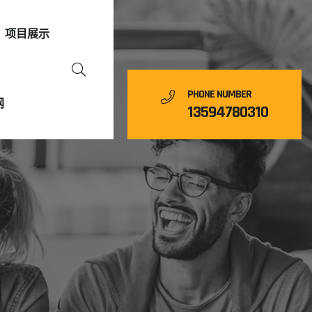
项目展示
PHONE NUMBER
网
13594780310