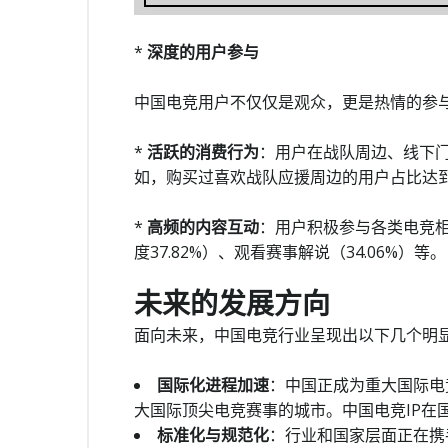
*
深度的用户参与
中国电竞用户不仅仅是观众，更是热情的参
*
活跃的消费行为
：用户在战队周边、线下
如，购买过喜欢战队应援周边的用户占比达
*
高频的内容互动
：用户积极参与各类电竞
度37.82%）、观看赛事解说（34.06%）等。
未来的发展方向
面向未来，中国电竞行业呈现出以下几个明
国际化进程加速
：中国正成为重大国际电
大国际顶尖电竞赛事的城市。中国电竞IP在
标准化与规范化
：行业和国家层面正在携