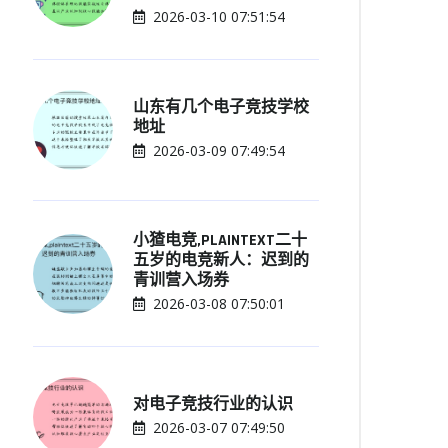
2026-03-10 07:51:54
山东有几个电子竞技学校
地址
2026-03-09 07:49:54
小猹电竞,PLAINTEXT二十
五岁的电竞新人：迟到的
青训营入场券
2026-03-08 07:50:01
对电子竞技行业的认识
2026-03-07 07:49:50