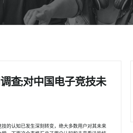
调查;对中国电子竞技未
竞技的认知已发生深刻转变，绝大多数用户对其未来